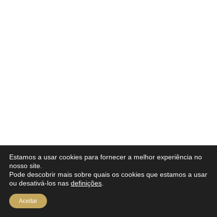
Estamos a usar cookies para fornecer a melhor experiência no
nosso site.
Pode descobrir mais sobre quais os cookies que estamos a usar
ou desativá-los nas
definições
.
Aceitar