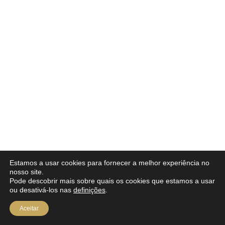
Estamos a usar cookies para fornecer a melhor experiência no
nosso site.
Pode descobrir mais sobre quais os cookies que estamos a usar
ou desativá-los nas
definições
.
Aceitar