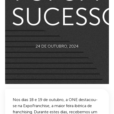
SUCESS
24 DE OUTUBRO, 2024
Nos dias 18 e 19 de outubro, a ONE destacou-
se na ExpoFranchise, a maior feira ibérica de
franchising. Durante estes dias, recebemos um