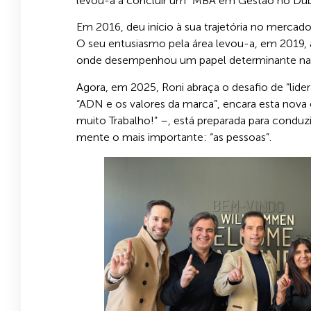
levou-a a concluir um “MBA em Gestão no Dubai
Em 2016, deu início à sua trajetória no mercad
O seu entusiasmo pela área levou-a, em 2019, a
onde desempenhou um papel determinante na su
Agora, em 2025, Roni abraça o desafio de “li
“ADN e os valores da marca”, encara esta nova
muito Trabalho!” –, está preparada para conduz
mente o mais importante: “as pessoas”.