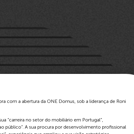
ora com a abertura da ONE Domus, sob a liderança de Roni
ua “carreira no setor do mobiliário em Portugal”,
 público”. A sua procura por desenvolvimento profissional