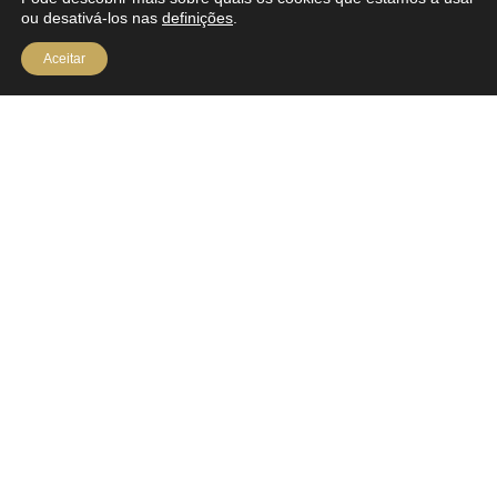
ou desativá-los nas
definições
.
Aceitar
Copyright © 2023 Realty ONE Group Internacional
desenvolvido por
Brand by Difference
. Todos os direitos
reservados.
Política de Privacidade
PESQUISAR POR UMA CASA
CONTACTOS