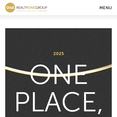
MENU
2025
ONE
PLACE,